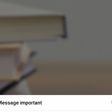
Message important