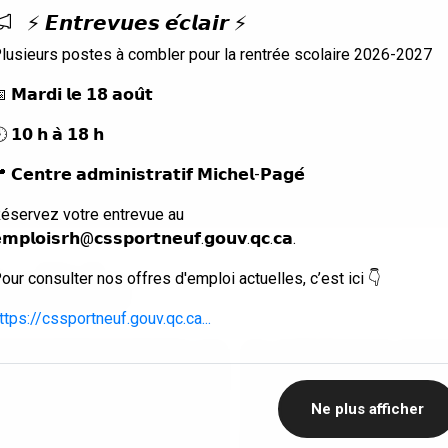
⚡ 𝙀𝙣𝙩𝙧𝙚𝙫𝙪𝙚𝙨 𝙚́𝙘𝙡𝙖𝙞𝙧 ⚡
lusieurs postes à combler pour la rentrée scolaire 2026-2027
 𝗠𝗮𝗿𝗱𝗶 𝗹𝗲 𝟭𝟴 𝗮𝗼𝘂̂𝘁
 𝟭𝟬 𝗵 𝗮̀ 𝟭𝟴 𝗵
 𝗖𝗲𝗻𝘁𝗿𝗲 𝗮𝗱𝗺𝗶𝗻𝗶𝘀𝘁𝗿𝗮𝘁𝗶𝗳 𝗠𝗶𝗰𝗵𝗲𝗹-𝗣𝗮𝗴𝗲́
éservez votre entrevue au
𝗺𝗽𝗹𝗼𝗶𝘀𝗿𝗵@𝗰𝘀𝘀𝗽𝗼𝗿𝘁𝗻𝗲𝘂𝗳.𝗴𝗼𝘂𝘃.𝗾𝗰.𝗰𝗮.
ualités
our consulter nos offres d'emploi actuelles, c’est ici 👇
ttps://cssportneuf.gouv.qc.ca...
Ne plus afficher