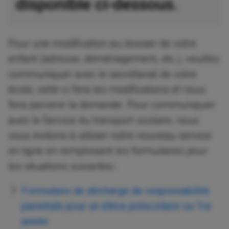
disponible ci-dessous.
Pour une modification au dossier de votre
enfant (adresse, déménagement, etc.), veuillez
communiquer avec le secrétariat de votre
école, celle-ci fera les modifications et nous
fera parvenir la demande. Pour communiquer
avec le Service du transport scolaire, nous
vous invitons à utiliser notre nouveau service
en ligne en remplissant les formulaires pour
les situations suivantes :
Formulaire de décharge de responsabilité
parentale pour un élève préscolaire ou 1re
année