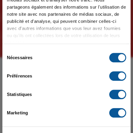
×
Message important
partageons également des informations sur l'utilisation de
notre site avec nos partenaires de médias sociaux, de
publicité et d'analyse, qui peuvent combiner celles-ci
⚡ 𝙀𝙣𝙩𝙧𝙚𝙫𝙪𝙚𝙨 𝙚́𝙘𝙡𝙖𝙞𝙧 ⚡
avec d'autres informations que vous leur avez fournies
Plusieurs postes à combler pour la rentrée scolaire
ou qu'ils ont collectées lors de votre utilisation de leurs
2026-2027
services.
Sélection
📅 𝗠𝗮𝗿𝗱𝗶 𝗹𝗲 𝟭𝟴 𝗮𝗼𝘂̂𝘁
Nécessaires
du
🕙 𝟭𝟬 𝗵 𝗮̀ 𝟭𝟴 𝗵
consentement
Parents et élèves
Transport scolaire
📍 𝗖𝗲𝗻𝘁𝗿𝗲 𝗮𝗱𝗺𝗶𝗻𝗶𝘀𝘁𝗿𝗮𝘁𝗶𝗳 𝗠𝗶𝗰𝗵𝗲𝗹-𝗣𝗮𝗴𝗲́
Préférences
Réservez votre entrevue au
Transport scolaire
Statistiques
𝗲𝗺𝗽𝗹𝗼𝗶𝘀𝗿𝗵@𝗰𝘀𝘀𝗽𝗼𝗿𝘁𝗻𝗲𝘂𝗳.𝗴𝗼𝘂𝘃.𝗾𝗰.𝗰𝗮.
Pour consulter nos offres d'emploi actuelles, c’est ici 👇
Marketing
https://cssportneuf.gouv.qc.ca...