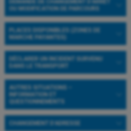
DEMANDE DE CHANGEMENT D'ARRÊT
OU MODIFICATION DE PARCOURS
PLACES DISPONIBLES (ZONES DE
MARCHE PAYANTES)
DÉCLARER UN INCIDENT SURVENU
DANS LE TRANSPORT
AUTRES SITUATIONS –
INFORMATION ET
QUESTIONNEMENTS
CHANGEMENT D'ADRESSE