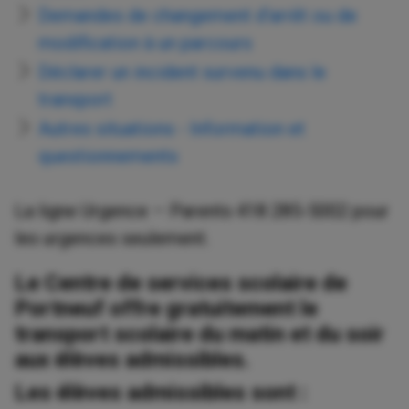
Demandes de changement d’arrêt ou de
modification à un parcours
Déclarer un incident survenu dans le
transport
Autres situations - Information et
questionnements
La ligne Urgence – Parents 418 285-5002 pour
les urgences seulement.
Le Centre de services scolaire de
Portneuf offre gratuitement le
transport scolaire du matin et du soir
aux élèves admissibles.
Les élèves admissibles sont :