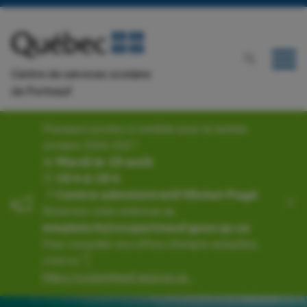
Centre de services scolaire
de Portneuf
Plusieurs postes à combler pour la rentrée
scolaire 2026-2027
📅 𝗠𝗮𝗿𝗱𝗶 𝗹𝗲 𝟭𝟴 𝗮𝗼𝘂̂𝘁
🕙 𝟭𝟬 𝗵 𝗮̀ 𝟭𝟴 𝗵
📍 𝗖𝗲𝗻𝘁𝗿𝗲 𝗮𝗱𝗺𝗶𝗻𝗶𝘀𝘁𝗿𝗮𝘁𝗶𝗳 𝗠𝗶𝗰𝗵𝗲𝗹-𝗣𝗮𝗴𝗲́
Réservez votre entrevue au
𝗲𝗺𝗽𝗹𝗼𝗶𝘀𝗿𝗵@𝗰𝘀𝘀𝗽𝗼𝗿𝘁𝗻𝗲𝘂𝗳.𝗴𝗼𝘂𝘃.𝗾𝗰.𝗰𝗮.
Pour consulter nos offres d'emploi actuelles,
c’est ici 👇
https://cssportneuf.gouv.qc.ca...