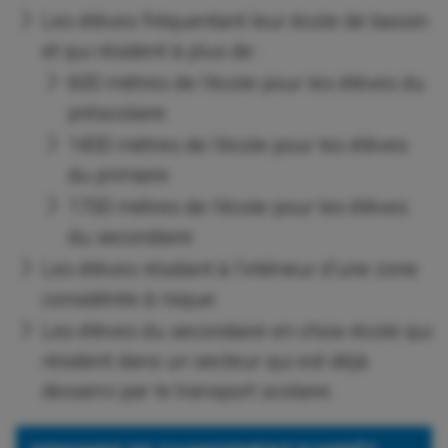
Les élèves fréquentant leur école de bassin
et qui résident à plus de :
600 mètres de l’école pour les élèves du
préscolaire
1400 mètres de l’école pour les élèves
du primaire
1700 mètres de l’école pour les élèves
du secondaire
Les élèves résidant à l’intérieur d’une zone
considérée à risque.
Les élèves du secondaire en choix-école qui
résident dans un secteur qui est déjà
desservi par le transport scolaire.