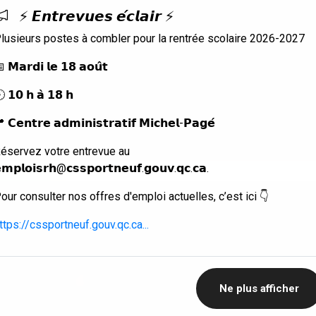
⚡ 𝙀𝙣𝙩𝙧𝙚𝙫𝙪𝙚𝙨 𝙚́𝙘𝙡𝙖𝙞𝙧 ⚡
lusieurs postes à combler pour la rentrée scolaire 2026-2027
 𝗠𝗮𝗿𝗱𝗶 𝗹𝗲 𝟭𝟴 𝗮𝗼𝘂̂𝘁
 𝟭𝟬 𝗵 𝗮̀ 𝟭𝟴 𝗵
 𝗖𝗲𝗻𝘁𝗿𝗲 𝗮𝗱𝗺𝗶𝗻𝗶𝘀𝘁𝗿𝗮𝘁𝗶𝗳 𝗠𝗶𝗰𝗵𝗲𝗹-𝗣𝗮𝗴𝗲́
éservez votre entrevue au
𝗺𝗽𝗹𝗼𝗶𝘀𝗿𝗵@𝗰𝘀𝘀𝗽𝗼𝗿𝘁𝗻𝗲𝘂𝗳.𝗴𝗼𝘂𝘃.𝗾𝗰.𝗰𝗮.
our consulter nos offres d'emploi actuelles, c’est ici 👇
ttps://cssportneuf.gouv.qc.ca...
Ne plus afficher