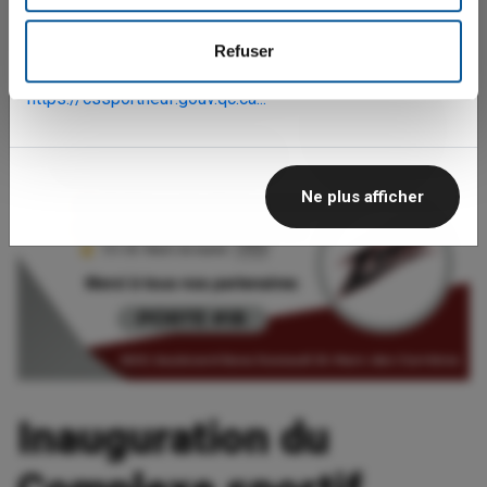
𝗲𝗺𝗽𝗹𝗼𝗶𝘀𝗿𝗵@𝗰𝘀𝘀𝗽𝗼𝗿𝘁𝗻𝗲𝘂𝗳.𝗴𝗼𝘂𝘃.𝗾𝗰.𝗰𝗮.
Refuser
Pour consulter nos offres d'emploi actuelles, c’est ici 👇
https://cssportneuf.gouv.qc.ca...
Ne plus afficher
Inauguration du