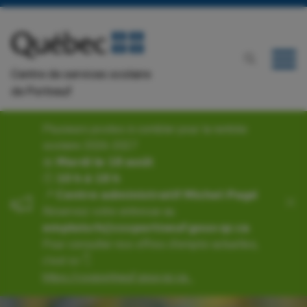
Centre de services scolaire
de Portneuf
Plusieurs postes à combler pour la rentrée
scolaire 2026-2027
📅 𝗠𝗮𝗿𝗱𝗶 𝗹𝗲 𝟭𝟴 𝗮𝗼𝘂̂𝘁
🕙 𝟭𝟬 𝗵 𝗮̀ 𝟭𝟴 𝗵
📍 𝗖𝗲𝗻𝘁𝗿𝗲 𝗮𝗱𝗺𝗶𝗻𝗶𝘀𝘁𝗿𝗮𝘁𝗶𝗳 𝗠𝗶𝗰𝗵𝗲𝗹-𝗣𝗮𝗴𝗲́
Réservez votre entrevue au
𝗲𝗺𝗽𝗹𝗼𝗶𝘀𝗿𝗵@𝗰𝘀𝘀𝗽𝗼𝗿𝘁𝗻𝗲𝘂𝗳.𝗴𝗼𝘂𝘃.𝗾𝗰.𝗰𝗮.
Pour consulter nos offres d'emploi actuelles,
c’est ici 👇
https://cssportneuf.gouv.qc.ca...