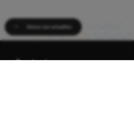
Retour aux actualités
Contactez-nous
310, rue de l'Église Donnacona
(Québec) G3M 1Z8
418 285-2600