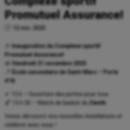
Complexe sportif
Promutuel Assurance!
12 nov. 2025
🎉
Inauguration du Complexe sportif
Promutuel Assurance!
📅
Vendredi 21 novembre 2025
📍
École secondaire de Saint-Marc – Porte
#18
✔ 15 h – Ouverture des portes pour tous
🏀 15 h 30 – Match de basket du
Zénith
Venez découvrir nos nouvelles installations et
célébrer avec nous !