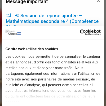
×
Message important
📢 Session de reprise ajoutée –
Mathématiques secondaire 4 (Compétence
1) 📢
Une session de reprise supplémentaire a été ajoutée
pour la
compétence 1 en mathématiques –
Secondaire 4
.
Ce site web utilise des cookies
📅
Date :
6 août 2026
Les cookies nous permettent de personnaliser le contenu
🕐
Heure :
13 h à 15 h
et les annonces, d'offrir des fonctionnalités relatives aux
📍
Lieu :
École secondaire de Donnacona
médias sociaux et d'analyser notre trafic. Nous
➡️ Entrée par la
porte 4
. Une affiche à l'entrée indiquera
partageons également des informations sur l'utilisation de
le numéro du local.
notre site avec nos partenaires de médias sociaux, de
publicité et d'analyse, qui peuvent combiner celles-ci
📝
Inscription obligatoire par le lien suivant:
avec d'autres informations que vous leur avez fournies
👉
Inscription pour la reprise C1 en mathématique
ou qu'ils ont collectées lors de votre utilisation de leurs
CST/SN -6 Août 2026 13 h – Remplir le formulaire
services.