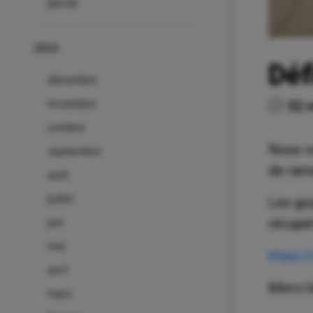
janvier
2024
Déf
décembre
novembre
02 
octobre
Nous vo
septembre
de rama
août
juillet
Les gou
récupér
juin
mai
https:/
avril
Merci 
mars