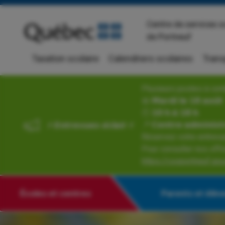
Centre de services s
de Portneuf
Taxation scolaire
Calendriers scolaires
Trans
Plusieurs postes à com
📅 𝗠𝗮𝗿𝗱𝗶 𝗹𝗲 𝟭𝟴 𝗮𝗼𝘂̂𝘁
🕙 𝟭𝟬 𝗵 𝗮̀ 𝟭𝟴 𝗵
📍 𝗖𝗲𝗻𝘁𝗿𝗲 𝗮𝗱𝗺𝗶𝗻𝗶𝘀𝘁𝗿
⚡ 𝙀𝙣𝙩𝙧𝙚𝙫𝙪𝙚𝙨 𝙚́𝙘𝙡𝙖𝙞𝙧 ⚡
Réservez votre entrevue au 𝗲
Pour consulter nos offre
https://cssportneuf.gouv
Écoles et centres
Parents et élèv