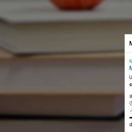
U
c
➡
d