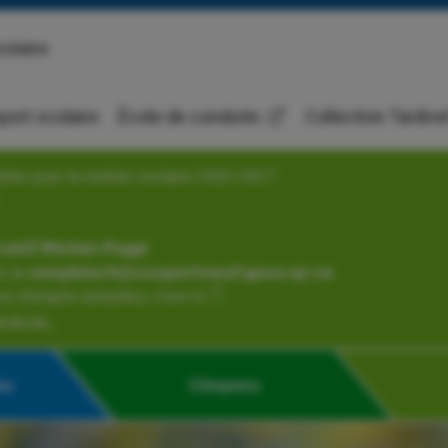
colaire
port scolaire
École de conduite
Collection Tardive
bler pour la rentrée scolaire 2026-2027
𝗮𝘁𝗶𝗳 𝗠𝗶𝗰𝗵𝗲𝗹-𝗣𝗮𝗴𝗲́
𝗺𝗽𝗹𝗼𝗶𝘀𝗿𝗵@𝗰𝘀𝘀𝗽𝗼𝗿𝘁𝗻𝗲𝘂𝗳.𝗴𝗼𝘂𝘃.𝗾𝗰.𝗰𝗮.
s d'emploi actuelles, c’est ici 👇
.qc.ca...
es
Citoyens