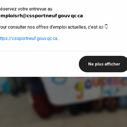
éservez votre entrevue au
𝗺𝗽𝗹𝗼𝗶𝘀𝗿𝗵@𝗰𝘀𝘀𝗽𝗼𝗿𝘁𝗻𝗲𝘂𝗳.𝗴𝗼𝘂𝘃.𝗾𝗰.𝗰𝗮.
our consulter nos offres d'emploi actuelles, c’est ici 👇
ttps://cssportneuf.gouv.qc.ca...
Ne plus afficher