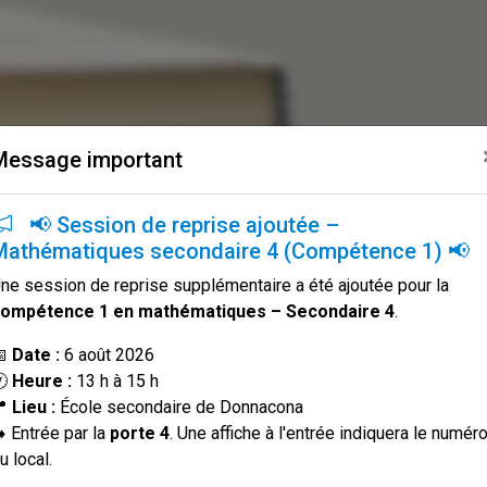
Message important
📢 Session de reprise ajoutée –
Mathématiques secondaire 4 (Compétence 1) 📢
ne session de reprise supplémentaire a été ajoutée pour la
ompétence 1 en mathématiques – Secondaire 4
.
📅
Date :
6 août 2026
🕐
Heure :
13 h à 15 h
📍
Lieu :
École secondaire de Donnacona
️ Entrée par la
porte 4
. Une affiche à l'entrée indiquera le numér
u local.