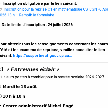
📝
Inscription obligatoire par le lien suivant:
👉
Inscription pour la reprise C1 en mathématique CST/SN -6 Ao
026 13 h – Remplir le formulaire
⏳
Date limite d'inscription : 24 juillet 2026
our obtenir tous les renseignements concernant les cours
'été et les examens de reprises, veuillez consulter le lien
uivant:
https://cssportneuf.gouv.qc.ca...
⚡ 𝙀𝙣𝙩𝙧𝙚𝙫𝙪𝙚𝙨 𝙚́𝙘𝙡𝙖𝙞𝙧 ⚡
lusieurs postes à combler pour la rentrée scolaire 2026-2027
 𝗠𝗮𝗿𝗱𝗶 𝗹𝗲 𝟭𝟴 𝗮𝗼𝘂̂𝘁
 𝟭𝟬 𝗵 𝗮̀ 𝟭𝟴 𝗵
 𝗖𝗲𝗻𝘁𝗿𝗲 𝗮𝗱𝗺𝗶𝗻𝗶𝘀𝘁𝗿𝗮𝘁𝗶𝗳 𝗠𝗶𝗰𝗵𝗲𝗹-𝗣𝗮𝗴𝗲́