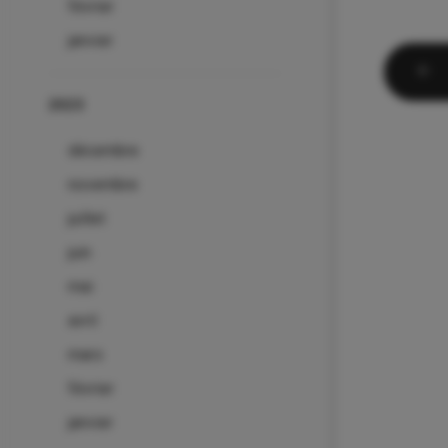
février
janvier
2023
décembre
novembre
juillet
juin
mai
avril
mars
février
janvier