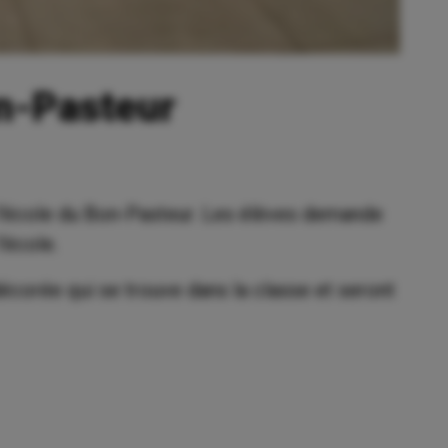
on-Pasteur
l'école du Bon-Pasteur. Les élèves demande
’école.
écorée qui se trouve dans la classe et seront