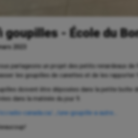
i goupilles - École du B
mars 2023
us partageons un projet des petits renardeaux de 
sser les goupilles de canettes et de les rapporter l
pilles doivent être déposées dans la petite boîte d
ées dans la matinée du jour 9.
/ici.radio-canada.ca/.../une-goupille-a-autre...
beaucoup!