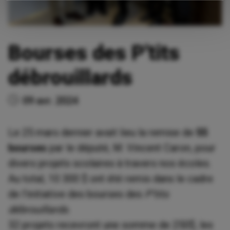
Bourses des P'tits
débrouillards
09 avr. 2024
Le 25 mars dernier avait lieu la remise de
55
bourses
par le député, M. Vincent Caron, pour
divers projets scolaires à travers nos écoles.
Au total, 10 300 $ ont été remis dans le cadre
de l’initiative des bourses des
P’tits
débrouillards
.
32 projets recevront une somme de 250$, les