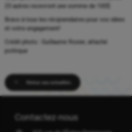
23 autres recevront une somme de 100$.
Bravo à tous les récipiendaires pour vos idées
et votre engagement!
Crédit photo : Guillaume Rosier, attaché
politique
Retour aux actualités
Contactez-nous