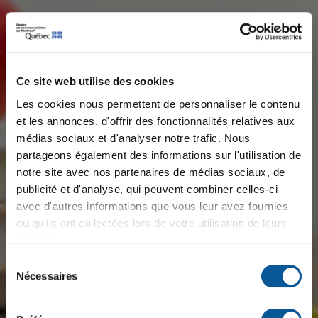
Ce site web utilise des cookies
Les cookies nous permettent de personnaliser le contenu
et les annonces, d'offrir des fonctionnalités relatives aux
médias sociaux et d'analyser notre trafic. Nous
×
Message important
partageons également des informations sur l'utilisation de
notre site avec nos partenaires de médias sociaux, de
publicité et d'analyse, qui peuvent combiner celles-ci
⚡ 𝙀𝙣𝙩𝙧𝙚𝙫𝙪𝙚𝙨 𝙚́𝙘𝙡𝙖𝙞𝙧 ⚡
avec d'autres informations que vous leur avez fournies
Plusieurs postes à combler pour la rentrée scolaire
ou qu'ils ont collectées lors de votre utilisation de leurs
2026-2027
services.
Sélection
📅 𝗠𝗮𝗿𝗱𝗶 𝗹𝗲 𝟭𝟴 𝗮𝗼𝘂̂𝘁
Nécessaires
du
🕙 𝟭𝟬 𝗵 𝗮̀ 𝟭𝟴 𝗵
consentement