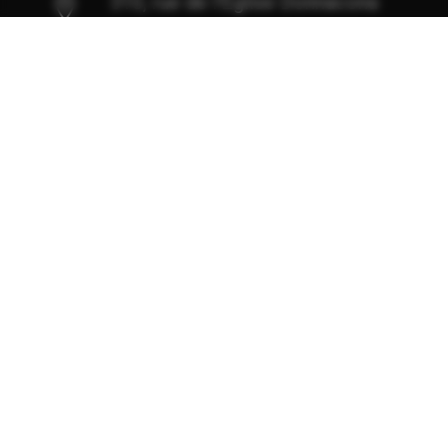
310, rue de l'Église Donnacona
(Québec) G3M 1Z8
418 285-2600