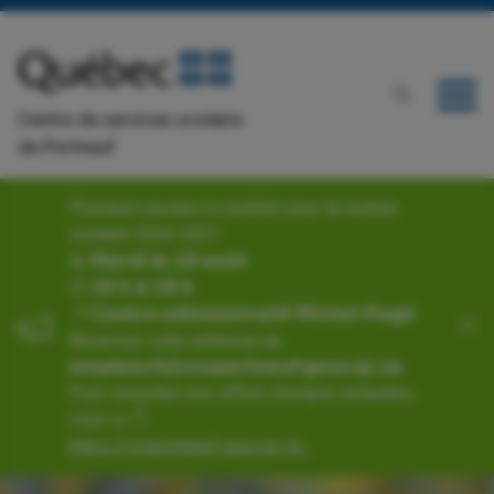
Centre de services scolaire
de Portneuf
Plusieurs postes à combler pour la rentrée
scolaire 2026-2027
📅 𝗠𝗮𝗿𝗱𝗶 𝗹𝗲 𝟭𝟴 𝗮𝗼𝘂̂𝘁
🕙 𝟭𝟬 𝗵 𝗮̀ 𝟭𝟴 𝗵
📍 𝗖𝗲𝗻𝘁𝗿𝗲 𝗮𝗱𝗺𝗶𝗻𝗶𝘀𝘁𝗿𝗮𝘁𝗶𝗳 𝗠𝗶𝗰𝗵𝗲𝗹-𝗣𝗮𝗴𝗲́
Réservez votre entrevue au
𝗲𝗺𝗽𝗹𝗼𝗶𝘀𝗿𝗵@𝗰𝘀𝘀𝗽𝗼𝗿𝘁𝗻𝗲𝘂𝗳.𝗴𝗼𝘂𝘃.𝗾𝗰.𝗰𝗮.
Pour consulter nos offres d'emploi actuelles,
c’est ici 👇
https://cssportneuf.gouv.qc.ca...