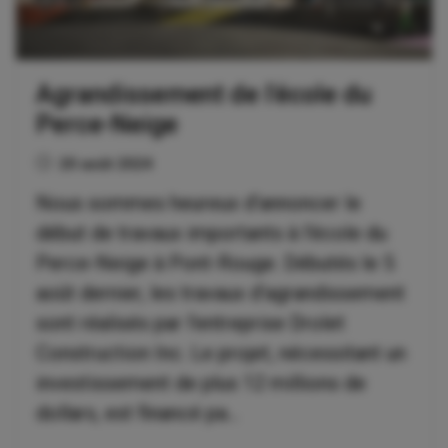
Agrandissement de l'école du
Perce-Neige
20 août 2024
Nous sommes heureux d’annoncer le
début de travaux importants à l’école du
Perce-Neige à Pont-Rouge. Débutés le 5
août dernier, les travaux d’agrandissement
sont réalisés par l’entreprise Drolet
Construction Inc. Le projet, nécessitant un
investissement de plus 12 millions de
dollars, est financé pa...