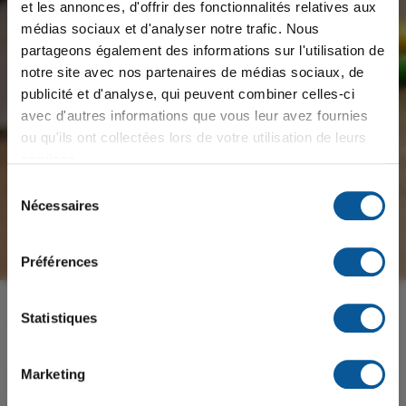
🕐
Heure :
13 h à 15 h
et les annonces, d'offrir des fonctionnalités relatives aux
📍
Lieu :
École secondaire de Donnacona
médias sociaux et d'analyser notre trafic. Nous
➡️ Entrée par la
porte 4
. Une affiche à l'entrée indiquera
partageons également des informations sur l'utilisation de
le numéro du local.
notre site avec nos partenaires de médias sociaux, de
publicité et d'analyse, qui peuvent combiner celles-ci
📝
Inscription obligatoire par le lien suivant:
avec d'autres informations que vous leur avez fournies
👉
Inscription pour la reprise C1 en mathématique
ou qu'ils ont collectées lors de votre utilisation de leurs
CST/SN -6 Août 2026 13 h – Remplir le formulaire
services.
⏳
Date limite d'inscription : 24 juillet 2026
Sélection
Nécessaires
du
consentement
Pour obtenir tous les renseignements concernant
Préférences
les cours d'été et les examens de reprises, veuillez
consulter le lien suivant:
Actualités
Statistiques
https://cssportneuf.gouv.qc.ca...
⚡ 𝙀𝙣𝙩𝙧𝙚𝙫𝙪𝙚𝙨 𝙚́𝙘𝙡𝙖𝙞𝙧 ⚡
Marketing
Plusieurs postes à combler pour la rentrée scolaire