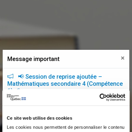
×
Message important
📢 Session de reprise ajoutée –
Mathématiques secondaire 4 (Compétence
1) 📢
Une session de reprise supplémentaire a été ajoutée
pour la
compétence 1 en mathématiques –
Secondaire 4
.
Ce site web utilise des cookies
📅
Date :
6 août 2026
Les cookies nous permettent de personnaliser le contenu