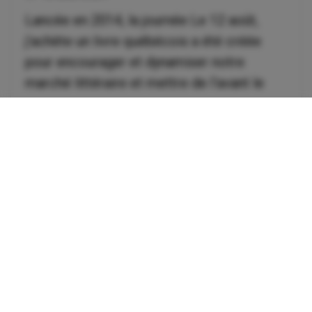
Lancée en 2014, la journée Le 12 août,
j’achète un livre québécois a été créée
pour encourager et dynamiser notre
marché littéraire et mettre de l’avant le
talent de chez nous. Au fil des ans,
l’événement a pris de l’ampleur et est
maintenant célébré dans toutes les
bonnes librairies. Pour l’occasi...
Lire la suite