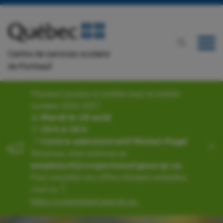
Centre de services scolaire
de Portneuf
Plusieurs postes à combler pour la rentrée
scolaire 2026-2027
📅 𝗠𝗮𝗿𝗱𝗶 𝗹𝗲 𝟭𝟴 𝗮𝗼𝘂̂𝘁
🕙 𝟭𝟬 𝗵 𝗮̀ 𝟭𝟴 𝗵
📍 𝗖𝗲𝗻𝘁𝗿𝗲 𝗮𝗱𝗺𝗶𝗻𝗶𝘀𝘁𝗿𝗮𝘁𝗶𝗳 𝗠𝗶𝗰𝗵𝗲𝗹-𝗣𝗮𝗴𝗲́
Réservez votre entrevue au
𝗲𝗺𝗽𝗹𝗼𝗶𝘀𝗿𝗵@𝗰𝘀𝘀𝗽𝗼𝗿𝘁𝗻𝗲𝘂𝗳.𝗴𝗼𝘂𝘃.𝗾𝗰.𝗰𝗮.
Pour consulter nos offres d'emploi actuelles,
c’est ici 👇
https://cssportneuf.gouv.qc.ca...