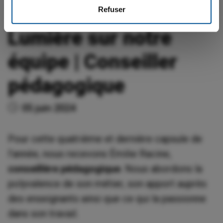
Refuser
Lumière sur notre
équipe | Conseiller
pédagogique
05 juin 2024
Pour cette quatrième et dernière capsule de
l’année, nous recevons Émilie Racine,
conseillère pédagogique
. Nous abordons la
polyvalence de son métier, son apport auprès
des enseignants ainsi que ce qui la passionne
dans son travail.