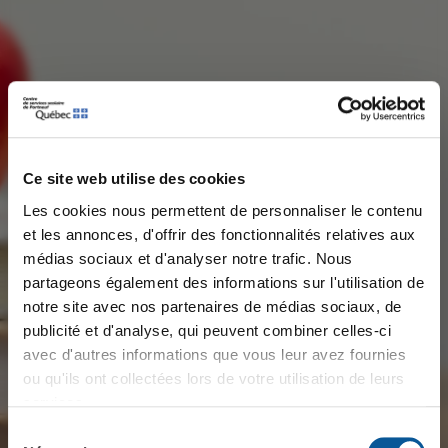
Ce site web utilise des cookies
Les cookies nous permettent de personnaliser le contenu
et les annonces, d'offrir des fonctionnalités relatives aux
médias sociaux et d'analyser notre trafic. Nous
×
Message important
partageons également des informations sur l'utilisation de
notre site avec nos partenaires de médias sociaux, de
publicité et d'analyse, qui peuvent combiner celles-ci
⚡ 𝙀𝙣𝙩𝙧𝙚𝙫𝙪𝙚𝙨 𝙚́𝙘𝙡𝙖𝙞𝙧 ⚡
avec d'autres informations que vous leur avez fournies
Plusieurs postes à combler pour la rentrée scolaire
ou qu'ils ont collectées lors de votre utilisation de leurs
2026-2027
services.
Sélection
📅 𝗠𝗮𝗿𝗱𝗶 𝗹𝗲 𝟭𝟴 𝗮𝗼𝘂̂𝘁