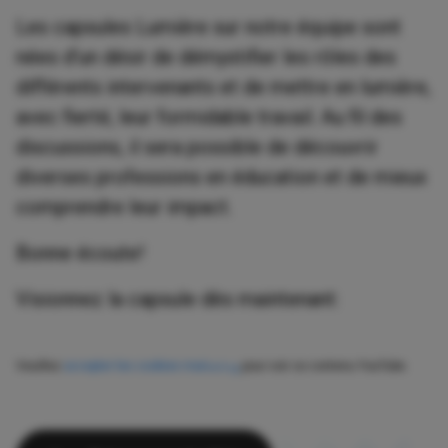
Les capsules Lumière sur notre équipe sont
nées d’un désir de démystifier les rôles des
différents intervenants et de mettre en lumière,
avec fierté, leur formidable travail. Au fil des
discussions, il sera possible de découvrir
diverses professions en éducation et de mieux
comprendre leur impact.
Bonne écoute!
Visionnez la capsule dès maintenant:
Veuillez
accepter les cookies marketing
pour voir ce contenu YouTube.