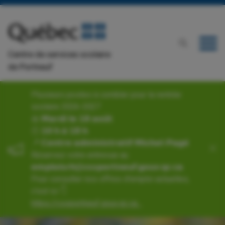
Centre de services scolaire
de Portneuf
Plusieurs postes à combler pour la rentrée
scolaire 2026-2027
📅 𝗠𝗮𝗿𝗱𝗶 𝗹𝗲 𝟭𝟴 𝗮𝗼𝘂̂𝘁
🕙 𝟭𝟬 𝗵 𝗮̀ 𝟭𝟴 𝗵
📍 𝗖𝗲𝗻𝘁𝗿𝗲 𝗮𝗱𝗺𝗶𝗻𝗶𝘀𝘁𝗿𝗮𝘁𝗶𝗳 𝗠𝗶𝗰𝗵𝗲𝗹-𝗣𝗮𝗴𝗲́
Réservez votre entrevue au
𝗲𝗺𝗽𝗹𝗼𝗶𝘀𝗿𝗵@𝗰𝘀𝘀𝗽𝗼𝗿𝘁𝗻𝗲𝘂𝗳.𝗴𝗼𝘂𝘃.𝗾𝗰.𝗰𝗮.
Pour consulter nos offres d'emploi actuelles,
c’est ici 👇
https://cssportneuf.gouv.qc.ca...