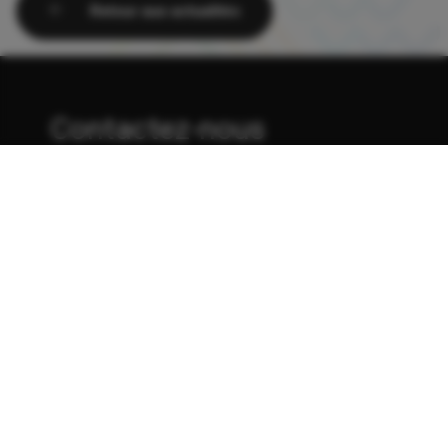
Retour aux actualités
Contactez-nous
310, rue de l'Église Donnacona
(Québec) G3M 1Z8
418 285-2600