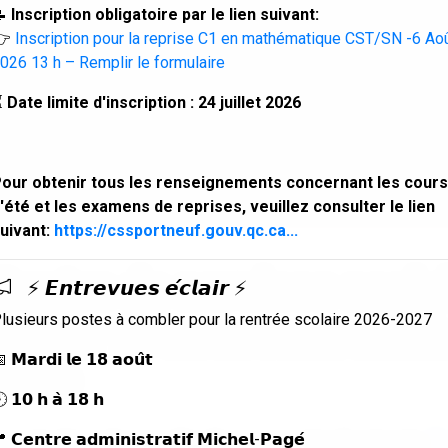
📝
Inscription obligatoire par le lien suivant:
👉
Inscription pour la reprise C1 en mathématique CST/SN -6 Ao
026 13 h – Remplir le formulaire
⏳
Date limite d'inscription : 24 juillet 2026
our obtenir tous les renseignements concernant les cours
'été et les examens de reprises, veuillez consulter le lien
uivant:
https://cssportneuf.gouv.qc.ca...
Centre de services scola
⚡ 𝙀𝙣𝙩𝙧𝙚𝙫𝙪𝙚𝙨 𝙚́𝙘𝙡𝙖𝙞𝙧 ⚡
lusieurs postes à combler pour la rentrée scolaire 2026-2027
ueille 15 nouveaux admi
 𝗠𝗮𝗿𝗱𝗶 𝗹𝗲 𝟭𝟴 𝗮𝗼𝘂̂𝘁
oct. 2020
 𝟭𝟬 𝗵 𝗮̀ 𝟭𝟴 𝗵
 𝗖𝗲𝗻𝘁𝗿𝗲 𝗮𝗱𝗺𝗶𝗻𝗶𝘀𝘁𝗿𝗮𝘁𝗶𝗳 𝗠𝗶𝗰𝗵𝗲𝗹-𝗣𝗮𝗴𝗲́
us invitons à consulter le communiqué suivant :
Co