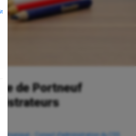
ût
ire de Portneuf
nistrateurs
mmuniqué - Conseil d'administration du CSS