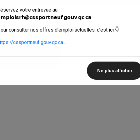
tneuf
.
éservez votre entrevue au
𝗺𝗽𝗹𝗼𝗶𝘀𝗿𝗵@𝗰𝘀𝘀𝗽𝗼𝗿𝘁𝗻𝗲𝘂𝗳.𝗴𝗼𝘂𝘃.𝗾𝗰.𝗰𝗮.
our consulter nos offres d'emploi actuelles, c’est ici 👇
ttps://cssportneuf.gouv.qc.ca...
Retour aux actualités
Ne plus afficher