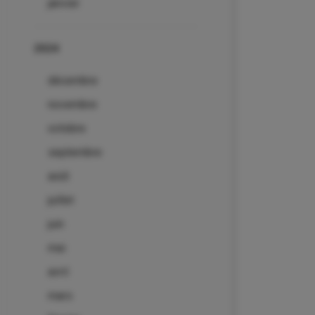
janvier
2024
décembre
novembre
octobre
septembre
août
juillet
juin
mai
avril
mars