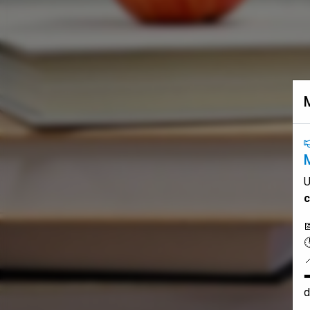
U
c
➡
d