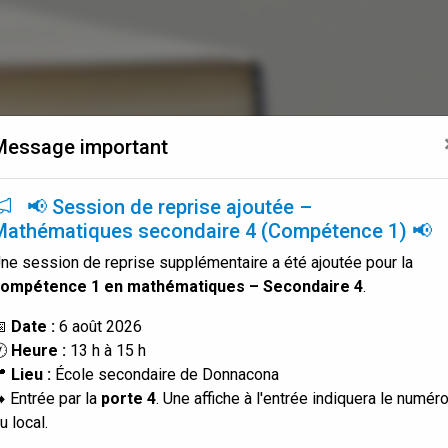
Message important
📢 Session de reprise ajoutée –
Mathématiques secondaire 4 (Compétence 1) 📢
ne session de reprise supplémentaire a été ajoutée pour la
ompétence 1 en mathématiques – Secondaire 4
.
📅
Date :
6 août 2026
🕐
Heure :
13 h à 15 h
📍
Lieu :
École secondaire de Donnacona
️ Entrée par la
porte 4
. Une affiche à l'entrée indiquera le numér
u local.