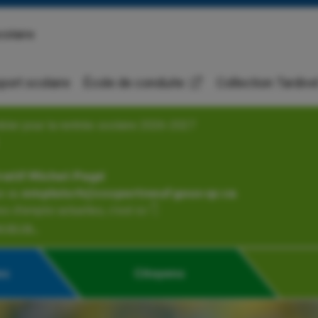
colaire
port scolaire
École de conduite
Collection Tardive
bler pour la rentrée scolaire 2026-2027
𝗮𝘁𝗶𝗳 𝗠𝗶𝗰𝗵𝗲𝗹-𝗣𝗮𝗴𝗲́
𝗺𝗽𝗹𝗼𝗶𝘀𝗿𝗵@𝗰𝘀𝘀𝗽𝗼𝗿𝘁𝗻𝗲𝘂𝗳.𝗴𝗼𝘂𝘃.𝗾𝗰.𝗰𝗮.
s d'emploi actuelles, c’est ici 👇
.qc.ca...
es
Citoyens