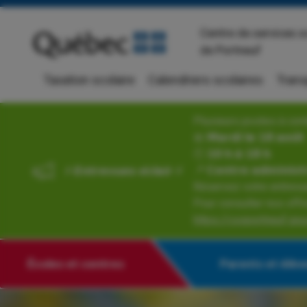
Centre de services s
de Portneuf
Taxation scolaire
Calendriers scolaires
Trans
Plusieurs postes à com
📅 𝗠𝗮𝗿𝗱𝗶 𝗹𝗲 𝟭𝟴 𝗮𝗼𝘂̂𝘁
🕙 𝟭𝟬 𝗵 𝗮̀ 𝟭𝟴 𝗵
📍 𝗖𝗲𝗻𝘁𝗿𝗲 𝗮𝗱𝗺𝗶𝗻𝗶𝘀𝘁𝗿
⚡ 𝙀𝙣𝙩𝙧𝙚𝙫𝙪𝙚𝙨 𝙚́𝙘𝙡𝙖𝙞𝙧 ⚡
Réservez votre entrevue au 𝗲
Pour consulter nos offre
https://cssportneuf.gouv
Écoles et centres
Parents et élèv