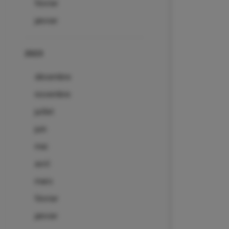
février
janvier
2023
décembre
novembre
juillet
juin
mai
avril
mars
février
janvier