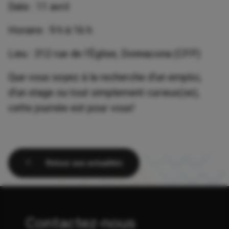
Date : 11 avril
Horaire : 9 h à 16 h
Lieu : 312 rue de l’Église, Donnacona (CFP)
Que vous soyez à la recherche d'un emploi,
d'un stage ou tout simplement curieux(se),
cette journée est pour vous!
Retour aux actualités
Contactez-nous