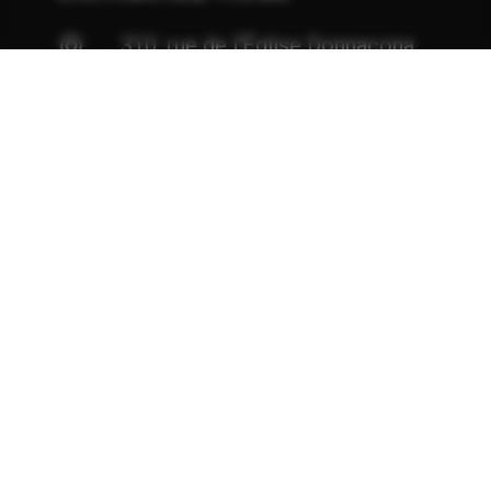
310, rue de l'Église Donnacona
(Québec) G3M 1Z8
418 285-2600