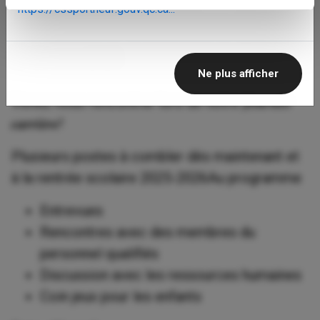
https://cssportneuf.gouv.qc.ca...
Journée carrière 2025
26 mars 2025
Ne plus afficher
Venez nous rencontrer lors de notre 𝑱𝒐𝒖𝒓𝒏𝒆́𝒆
𝒄𝒂𝒓𝒓𝒊𝒆̀𝒓𝒆!
Plusieurs postes à combler dès maintenant et
à la rentrée scolaire 2025-2026Au programme
Entrevues
Rencontres avec des membres du
personnel qualifiés
Discussion avec les ressources humaines
Coin jeux pour les enfants