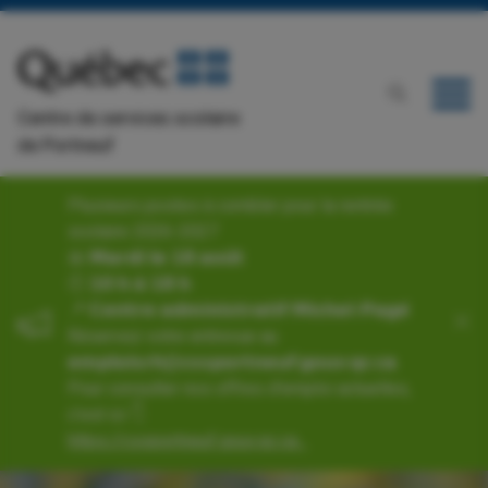
Centre de services scolaire
de Portneuf
Plusieurs postes à combler pour la rentrée
scolaire 2026-2027
📅 𝗠𝗮𝗿𝗱𝗶 𝗹𝗲 𝟭𝟴 𝗮𝗼𝘂̂𝘁
🕙 𝟭𝟬 𝗵 𝗮̀ 𝟭𝟴 𝗵
📍 𝗖𝗲𝗻𝘁𝗿𝗲 𝗮𝗱𝗺𝗶𝗻𝗶𝘀𝘁𝗿𝗮𝘁𝗶𝗳 𝗠𝗶𝗰𝗵𝗲𝗹-𝗣𝗮𝗴𝗲́
Réservez votre entrevue au
𝗲𝗺𝗽𝗹𝗼𝗶𝘀𝗿𝗵@𝗰𝘀𝘀𝗽𝗼𝗿𝘁𝗻𝗲𝘂𝗳.𝗴𝗼𝘂𝘃.𝗾𝗰.𝗰𝗮.
Pour consulter nos offres d'emploi actuelles,
c’est ici 👇
https://cssportneuf.gouv.qc.ca...