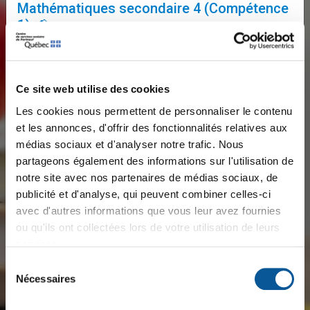
Mathématiques secondaire 4 (Compétence
1) 📢
Une session de reprise supplémentaire a été ajoutée
pour la
compétence 1 en mathématiques –
Secondaire 4
.
Ce site web utilise des cookies
📅
Date :
6 août 2026
Les cookies nous permettent de personnaliser le contenu
🕐
Heure :
13 h à 15 h
et les annonces, d'offrir des fonctionnalités relatives aux
📍
Lieu :
École secondaire de Donnacona
médias sociaux et d'analyser notre trafic. Nous
➡️ Entrée par la
porte 4
. Une affiche à l'entrée indiquera
partageons également des informations sur l'utilisation de
le numéro du local.
notre site avec nos partenaires de médias sociaux, de
publicité et d'analyse, qui peuvent combiner celles-ci
📝
Inscription obligatoire par le lien suivant:
avec d'autres informations que vous leur avez fournies
👉
Inscription pour la reprise C1 en mathématique
ou qu'ils ont collectées lors de votre utilisation de leurs
CST/SN -6 Août 2026 13 h – Remplir le formulaire
services.
⏳
Date limite d'inscription : 24 juillet 2026
Sélection
Nécessaires
du
consentement