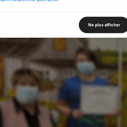
Ne plus afficher