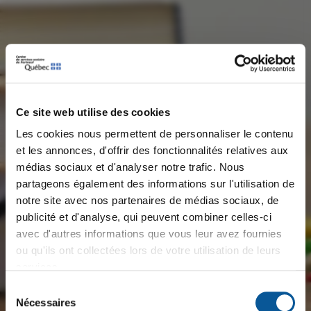
Ce site web utilise des cookies
Les cookies nous permettent de personnaliser le contenu
et les annonces, d'offrir des fonctionnalités relatives aux
médias sociaux et d'analyser notre trafic. Nous
×
Message important
partageons également des informations sur l'utilisation de
notre site avec nos partenaires de médias sociaux, de
publicité et d'analyse, qui peuvent combiner celles-ci
⚡ 𝙀𝙣𝙩𝙧𝙚𝙫𝙪𝙚𝙨 𝙚́𝙘𝙡𝙖𝙞𝙧 ⚡
avec d'autres informations que vous leur avez fournies
Plusieurs postes à combler pour la rentrée scolaire
ou qu'ils ont collectées lors de votre utilisation de leurs
2026-2027
services.
Sélection
📅 𝗠𝗮𝗿𝗱𝗶 𝗹𝗲 𝟭𝟴 𝗮𝗼𝘂̂𝘁
Nécessaires
du