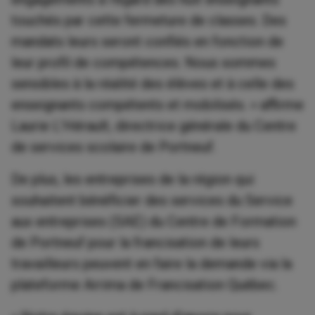
touchés par cette fermeture de classes. Des
mandats leurs seront confiés en fonction de
leur profil de compétences. Nous sommes
sensibles à la réalité des élèves et à celle des
enseignants compétents et mobilisés. » affirme
Laurie L’Hérault, directrice générale du Centre
de services scolaire de Portneuf.
De plus, les entreprises de la région qui
souhaitent bénéficier des services du Service
aux entreprises (SAE) du Centre de Formation
de Portneuf pour la francisation de leurs
travailleurs peuvent en faire la demande via la
plateforme Arrima de Francisation Québec.