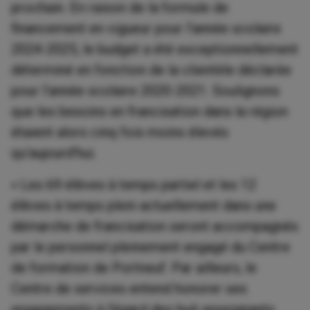
prochain. En raison de la formule de
financement en vigueur pour l’année scolaire
2024-2025, le budget a été exceptionnellement
déterminé en fonction de la clientèle déclarée
pour l’année scolaire 2020-2021. Soulignons
que les besoins en francisation dans la région
étaient alors cinq fois moins élevés
qu’aujourd’hui.
« Les 69 élèves à temps partiel et les 12
élèves à temps plein actuellement dans une
démarche de francisation seront accompagnés
par le personnel pleinement engagé du Centre
de formation de Portneuf. Par ailleurs, le
Centre de services entend honorer ses
engagements à l’égard des huit enseignants