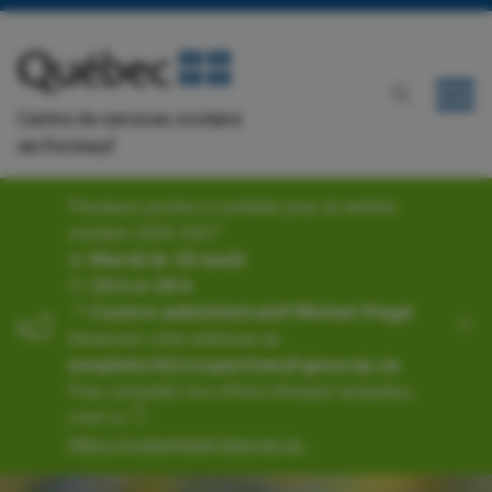
Centre de services scolaire
de Portneuf
Plusieurs postes à combler pour la rentrée
scolaire 2026-2027
📅 𝗠𝗮𝗿𝗱𝗶 𝗹𝗲 𝟭𝟴 𝗮𝗼𝘂̂𝘁
🕙 𝟭𝟬 𝗵 𝗮̀ 𝟭𝟴 𝗵
📍 𝗖𝗲𝗻𝘁𝗿𝗲 𝗮𝗱𝗺𝗶𝗻𝗶𝘀𝘁𝗿𝗮𝘁𝗶𝗳 𝗠𝗶𝗰𝗵𝗲𝗹-𝗣𝗮𝗴𝗲́
Réservez votre entrevue au
𝗲𝗺𝗽𝗹𝗼𝗶𝘀𝗿𝗵@𝗰𝘀𝘀𝗽𝗼𝗿𝘁𝗻𝗲𝘂𝗳.𝗴𝗼𝘂𝘃.𝗾𝗰.𝗰𝗮.
Pour consulter nos offres d'emploi actuelles,
c’est ici 👇
https://cssportneuf.gouv.qc.ca...