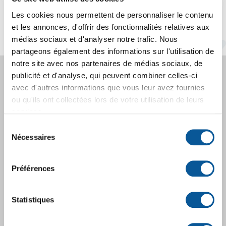
Les cookies nous permettent de personnaliser le contenu
Voir toutes les actualités
et les annonces, d'offrir des fonctionnalités relatives aux
médias sociaux et d'analyser notre trafic. Nous
partageons également des informations sur l'utilisation de
notre site avec nos partenaires de médias sociaux, de
publicité et d'analyse, qui peuvent combiner celles-ci
Calendriers
avec d'autres informations que vous leur avez fournies
ou qu'ils ont collectées lors de votre utilisation de leurs
scolaires
services.
Sélection
Nécessaires
du
Août 2026
consentement
Préférences
Dim
Lun
Mar
Mer
Jeu
Ven
Sam
1
Statistiques
2
3
4
5
6
7
8