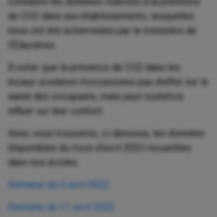
connaitre les données relatives à la présence
de CO2 dans ses établissements, lesquelles
nous ont été acheminées par le ministère de
l’Éducation.
À noter que la présence de CO2 dans les
locaux scolaires n’occasionne pas d’effet sur la
santé des occupants, mais peut toutefois
influer sur leur confort.
Ainsi, vous trouverez, ci-dessous, les données
disponibles du mois d'avril 2022 recueillies
dans nos écoles.
Semaine du 4 avril 2022
Semaine du 11 avril 2022