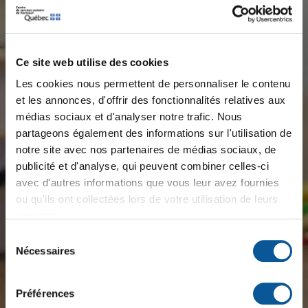
Ce site web utilise des cookies
Les cookies nous permettent de personnaliser le contenu
et les annonces, d'offrir des fonctionnalités relatives aux
médias sociaux et d'analyser notre trafic. Nous
×
Message important
partageons également des informations sur l'utilisation de
notre site avec nos partenaires de médias sociaux, de
publicité et d'analyse, qui peuvent combiner celles-ci
⚡ 𝙀𝙣𝙩𝙧𝙚𝙫𝙪𝙚𝙨 𝙚́𝙘𝙡𝙖𝙞𝙧 ⚡
avec d'autres informations que vous leur avez fournies
Plusieurs postes à combler pour la rentrée scolaire
ou qu'ils ont collectées lors de votre utilisation de leurs
2026-2027
services.
Sélection
📅 𝗠𝗮𝗿𝗱𝗶 𝗹𝗲 𝟭𝟴 𝗮𝗼𝘂̂𝘁
Nécessaires
du
🕙 𝟭𝟬 𝗵 𝗮̀ 𝟭𝟴 𝗵
consentement
📍 𝗖𝗲𝗻𝘁𝗿𝗲 𝗮𝗱𝗺𝗶𝗻𝗶𝘀𝘁𝗿𝗮𝘁𝗶𝗳 𝗠𝗶𝗰𝗵𝗲𝗹-𝗣𝗮𝗴𝗲́
Préférences