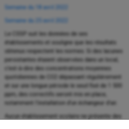
Semaine du 18 avril 2022
Semaine du 25 avril 2022
Le CSSP suit les données de ses
établissements et souligne que les résultats
obtenus respectent les normes. Si des lacunes
persistantes étaient observées dans un local,
c’est-à-dire des concentrations moyennes
quotidiennes de CO2 dépassant régulièrement
et sur une longue période le seuil fixé de 1 500
ppm, des correctifs seront mis en place,
notamment l’installation d’un échangeur d’air.
Aucun établissement scolaire ne présente des
concentrations moyennes supérieures à 2000