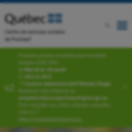
Centre de services scolaire
de Portneuf
Plusieurs postes à combler pour la rentrée
scolaire 2026-2027
📅 𝗠𝗮𝗿𝗱𝗶 𝗹𝗲 𝟭𝟴 𝗮𝗼𝘂̂𝘁
🕙 𝟭𝟬 𝗵 𝗮̀ 𝟭𝟴 𝗵
📍 𝗖𝗲𝗻𝘁𝗿𝗲 𝗮𝗱𝗺𝗶𝗻𝗶𝘀𝘁𝗿𝗮𝘁𝗶𝗳 𝗠𝗶𝗰𝗵𝗲𝗹-𝗣𝗮𝗴𝗲́
Réservez votre entrevue au
𝗲𝗺𝗽𝗹𝗼𝗶𝘀𝗿𝗵@𝗰𝘀𝘀𝗽𝗼𝗿𝘁𝗻𝗲𝘂𝗳.𝗴𝗼𝘂𝘃.𝗾𝗰.𝗰𝗮.
Pour consulter nos offres d'emploi actuelles,
c’est ici 👇
https://cssportneuf.gouv.qc.ca...