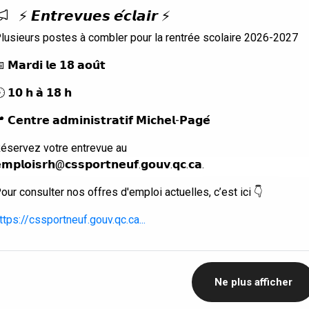
⚡ 𝙀𝙣𝙩𝙧𝙚𝙫𝙪𝙚𝙨 𝙚́𝙘𝙡𝙖𝙞𝙧 ⚡
lusieurs postes à combler pour la rentrée scolaire 2026-2027
 𝗠𝗮𝗿𝗱𝗶 𝗹𝗲 𝟭𝟴 𝗮𝗼𝘂̂𝘁
 𝟭𝟬 𝗵 𝗮̀ 𝟭𝟴 𝗵
 𝗖𝗲𝗻𝘁𝗿𝗲 𝗮𝗱𝗺𝗶𝗻𝗶𝘀𝘁𝗿𝗮𝘁𝗶𝗳 𝗠𝗶𝗰𝗵𝗲𝗹-𝗣𝗮𝗴𝗲́
éservez votre entrevue au
𝗺𝗽𝗹𝗼𝗶𝘀𝗿𝗵@𝗰𝘀𝘀𝗽𝗼𝗿𝘁𝗻𝗲𝘂𝗳.𝗴𝗼𝘂𝘃.𝗾𝗰.𝗰𝗮.
our consulter nos offres d'emploi actuelles, c’est ici 👇
ttps://cssportneuf.gouv.qc.ca...
Ne plus afficher