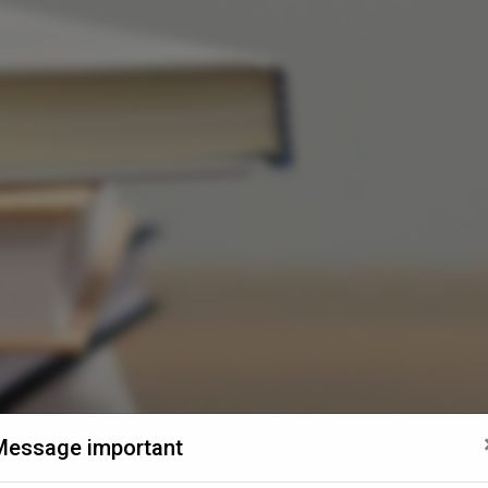
Message important