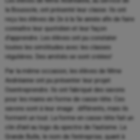
Les élèves de Mme Andréanne, au service de
la Boussole, ont présenté leur classe. Ils ont
reçu les élèves de 2e à la 5e année afin de faire
connaître leur quotidien et leur façon
d'apprendre. Les élèves ont pu constater
toutes les similitudes avec les classes
régulières. Des amitiés se sont créées!
Par la même occasion, les élèves de Mme
Andréanne ont pu présenter leur projet
Osentreprendre. Ils ont fabriqué des savons
pour les mains en forme de casse-tête. Ces
savons sont à leur image : différents, mais ils
forment un tout. La forme en casse-tête fait un
clin d'œil au logo du spectre de l'autisme. La
Grande Bulle, le nom de l'entreprise, quant à