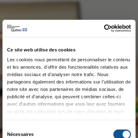
Ce site web utilise des cookies
Les cookies nous permettent de personnaliser le contenu
et les annonces, d'offrir des fonctionnalités relatives aux
médias sociaux et d'analyser notre trafic. Nous
×
Message important
partageons également des informations sur l'utilisation de
notre site avec nos partenaires de médias sociaux, de
publicité et d'analyse, qui peuvent combiner celles-ci
⚡ 𝙀𝙣𝙩𝙧𝙚𝙫𝙪𝙚𝙨 𝙚́𝙘𝙡𝙖𝙞𝙧 ⚡
avec d'autres informations que vous leur avez fournies
Plusieurs postes à combler pour la rentrée scolaire
ou qu'ils ont collectées lors de votre utilisation de leurs
2026-2027
services.
Sélection
📅 𝗠𝗮𝗿𝗱𝗶 𝗹𝗲 𝟭𝟴 𝗮𝗼𝘂̂𝘁
Nécessaires
du