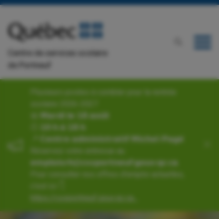
Centre de services scolaire
de Portneuf
Plusieurs postes à combler pour la rentrée
scolaire 2026-2027
📅 𝗠𝗮𝗿𝗱𝗶 𝗹𝗲 𝟭𝟴 𝗮𝗼𝘂̂𝘁
🕙 𝟭𝟬 𝗵 𝗮̀ 𝟭𝟴 𝗵
📍 𝗖𝗲𝗻𝘁𝗿𝗲 𝗮𝗱𝗺𝗶𝗻𝗶𝘀𝘁𝗿𝗮𝘁𝗶𝗳 𝗠𝗶𝗰𝗵𝗲𝗹-𝗣𝗮𝗴𝗲́
Réservez votre entrevue au
𝗲𝗺𝗽𝗹𝗼𝗶𝘀𝗿𝗵@𝗰𝘀𝘀𝗽𝗼𝗿𝘁𝗻𝗲𝘂𝗳.𝗴𝗼𝘂𝘃.𝗾𝗰.𝗰𝗮.
Pour consulter nos offres d'emploi actuelles,
c’est ici 👇
https://cssportneuf.gouv.qc.ca...