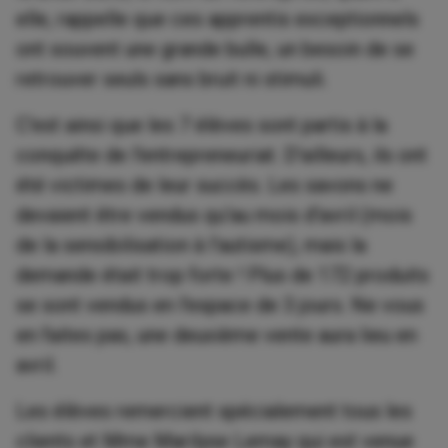
elle, rappelle que ces apprentis exceptionnels
ont souvent une grande bulle, un besoin de se
retrouver seuls sans bruit ni stimuli.
C'est ainsi que les 7 élèves sont partis à la
conquête de l'entrepreneuriat. D'ailleurs, ils ont
été victimes de leur succès. Les savons ne
devaient être vendus qu'au mois d'avril (mois
de la sensibilisation à l'autisme), mais la
demande était trop forte ! Plus de 172 produits
se sont vendus en l'espace de 3 jours. Ne vous
en faites pas, une deuxième vente aura lieu en
avril.
Les élèves remercient spécialement tous les
clients et Mme Marilyse Lemay qui est venue