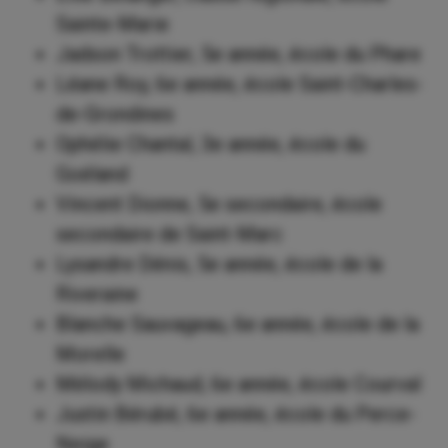
Sainte-Marie
Jadson Trottier, 5e année, école du Phare
Léane Roy, 6e année, école Saint-Charles-
de-Grondines
Ophélie Chantal, 3e année, école du
Goéland
Vincent Dionne, 5e secondaire, école
secondaire de Saint-Marc
Lysandre Dénis, 5e année, école de la
Riveraine
Blanche Sauvageau, 6e année, école de la
Morelle
Mélody Michaud, 6e année, école Courval
Justin Bérubé, 6e année, école du Perce-
Neige