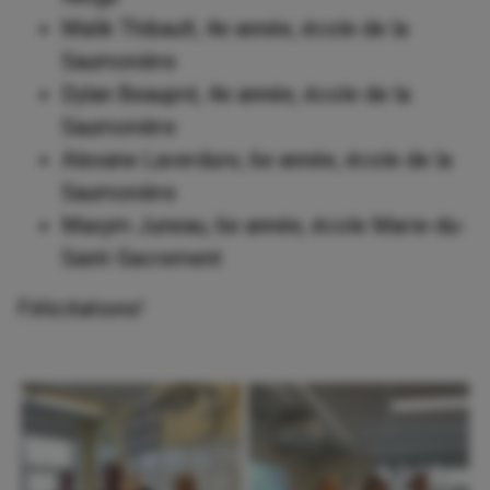
Malik Thibault, 4e année, école de la
Saumonière
Dylan Beaupré, 4e année, école de la
Saumonière
Alexane Laverdure, 6e année, école de la
Saumonière
Maxym Juneau, 6e année, école Marie-du-
Saint-Sacrement
Félicitations!