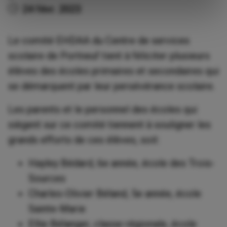
24 févr. 2023
Le comité EHDAA du Centre de services
scolaire de Portneuf tient à féliciter plusieurs
élèves des écoles primaires et secondaires qui
se démarquent par leur persévérance scolaire.
Les parents et le personnel des écoles qui
siègent sur ce comité tiennent à souligner les
grands efforts de ces élèves, soit:
Hayley Bédard, 6e année, école des Trois-
Sources
Charles-Olivier Béland, 5e année, école
Sainte-Marie
Ellie Bélanger, classe régionale, école