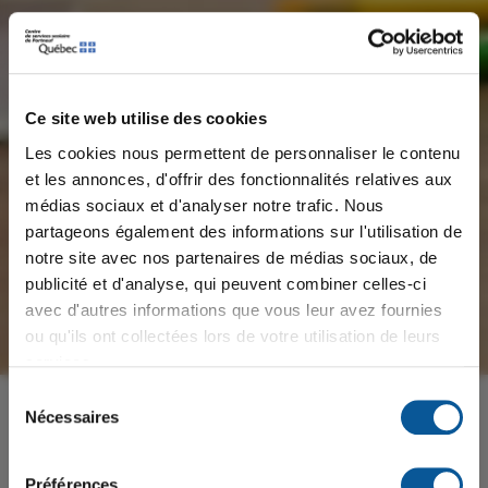
Ce site web utilise des cookies
Les cookies nous permettent de personnaliser le contenu
et les annonces, d'offrir des fonctionnalités relatives aux
médias sociaux et d'analyser notre trafic. Nous
×
Message important
partageons également des informations sur l'utilisation de
notre site avec nos partenaires de médias sociaux, de
publicité et d'analyse, qui peuvent combiner celles-ci
⚡ 𝙀𝙣𝙩𝙧𝙚𝙫𝙪𝙚𝙨 𝙚́𝙘𝙡𝙖𝙞𝙧 ⚡
avec d'autres informations que vous leur avez fournies
Plusieurs postes à combler pour la rentrée scolaire
ou qu'ils ont collectées lors de votre utilisation de leurs
2026-2027
services.
Sélection
📅 𝗠𝗮𝗿𝗱𝗶 𝗹𝗲 𝟭𝟴 𝗮𝗼𝘂̂𝘁
Nécessaires
du
🕙 𝟭𝟬 𝗵 𝗮̀ 𝟭𝟴 𝗵
consentement
📍 𝗖𝗲𝗻𝘁𝗿𝗲 𝗮𝗱𝗺𝗶𝗻𝗶𝘀𝘁𝗿𝗮𝘁𝗶𝗳 𝗠𝗶𝗰𝗵𝗲𝗹-𝗣𝗮𝗴𝗲́
Préférences