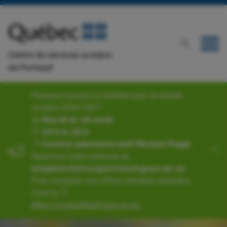
Centre de services scolaire
de Portneuf
Plusieurs postes à combler pour la rentrée
scolaire 2026-2027
📅 𝗠𝗮𝗿𝗱𝗶 𝗹𝗲 𝟭𝟴 𝗮𝗼𝘂̂𝘁
🕙 𝟭𝟬 𝗵 𝗮̀ 𝟭𝟴 𝗵
📍 𝗖𝗲𝗻𝘁𝗿𝗲 𝗮𝗱𝗺𝗶𝗻𝗶𝘀𝘁𝗿𝗮𝘁𝗶𝗳 𝗠𝗶𝗰𝗵𝗲𝗹-𝗣𝗮𝗴𝗲́
Réservez votre entrevue au
𝗲𝗺𝗽𝗹𝗼𝗶𝘀𝗿𝗵@𝗰𝘀𝘀𝗽𝗼𝗿𝘁𝗻𝗲𝘂𝗳.𝗴𝗼𝘂𝘃.𝗾𝗰.𝗰𝗮.
Pour consulter nos offres d'emploi actuelles,
c’est ici 👇
https://cssportneuf.gouv.qc.ca...