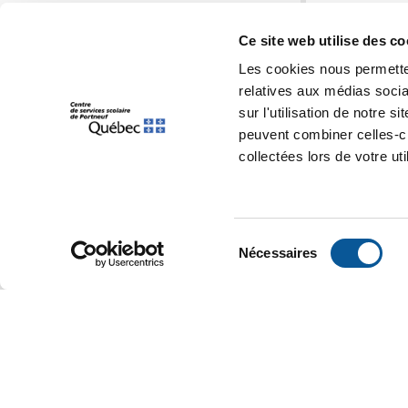
Déclaration de service aux
citoyens
Ce site web utilise des c
Gouvernance
Les cookies nous permetten
relatives aux médias socia
sur l'utilisation de notre 
Conseil d'établissement
peuvent combiner celles-ci
Rôle et mandat
collectées lors de votre uti
Membres
Calendrier des rencontres
Sélection
Procès-verbaux
Nécessaires
du
Rapport annuel du conseil
consentement
d'établissement