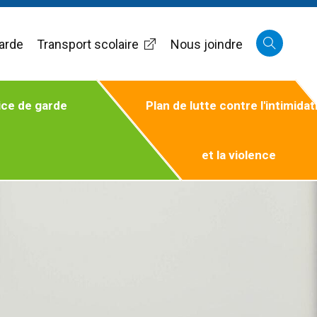
arde
Transport scolaire
Nous joindre
ice de garde
Plan de lutte contre l'intimidat
et la violence