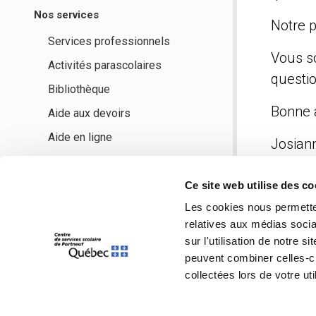
Nos services
Notre p
Services professionnels
Vous so
Activités parascolaires
questio
Bibliothèque
Bonne a
Aide aux devoirs
Aide en ligne
Josian
Directr
Nos encadrements
Ce site web utilise des c
Les cookies nous permetten
Règles de vie
relatives aux médias socia
Politique des collations
sur l'utilisation de notre 
Protocole contre l'intimidation
peuvent combiner celles-ci
et la violence
collectées lors de votre uti
Grille-matières