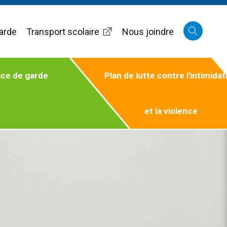
arde
Transport scolaire
Nous joindre
ice de garde
Plan de lutte contre l'intimidat
et la violence